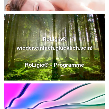
RoLigio®
wieder.einfach.glücklich.sein!
RoLigio® - Programme