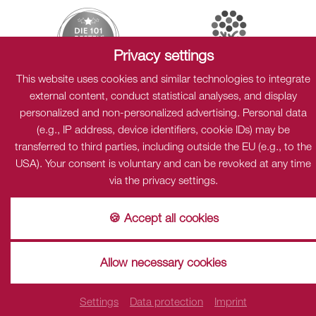
Privacy settings
This website uses cookies and similar technologies to integrate
external content, conduct statistical analyses, and display
Sitemap
Data protection
Cookies
Imprint
personalized and non-personalized advertising. Personal data
(e.g., IP address, device identifiers, cookie IDs) may be
transferred to third parties, including outside the EU (e.g., to the
Privacy
USA). Your consent is voluntary and can be revoked at any time
This content is only visible when cookies "Dialogshift GmbH"
via the privacy settings.
accpeted.
accept
Einstellungen
🍪 Accept all cookies
Allow necessary cookies
Settings
Data protection
Imprint