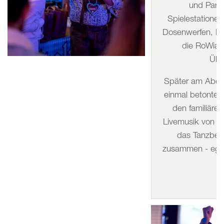
und Part
Spielestationen
Dosenwerfen, Hu
die RoWian
Übe
Später am Aben
einmal betonte,
den familiäre
Livemusik von e
das Tanzbei
zusammen - egal 
o