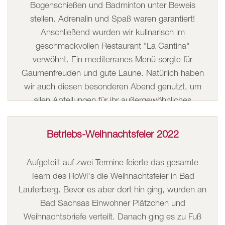
Bogenschießen und Badminton unter Beweis
stellen. Adrenalin und Spaß waren garantiert!
Anschließend wurden wir kulinarisch im
geschmackvollen Restaurant "La Cantina"
verwöhnt. Ein mediterranes Menü sorgte für
Gaumenfreuden und gute Laune. Natürlich haben
wir auch diesen besonderen Abend genutzt, um
allen Abteilungen für ihr außergewöhnliches
Engagement von Herzen zu danken und unsere
Mitarbeiter zu ehren. Der Abend fand seinen
Betriebs-Weihnachtsfeier 2022
krönenden Abschluss mit mitreißender Musik, Tanz
und bester Stimmung.
Aufgeteilt auf zwei Termine feierte das gesamte
Team des RoWi's die Weihnachtsfeier in Bad
Lauterberg. Bevor es aber dort hin ging, wurden an
Bad Sachsas Einwohner Plätzchen und
Weihnachtsbriefe verteilt. Danach ging es zu Fuß