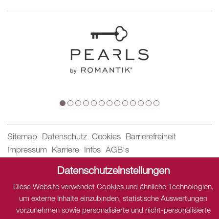
Sitemap
Datenschutz
Cookies
Barrierefreiheit
Impressum
Karriere
Infos
AGB's
Datenschutzeinstellungen
Datenschutz
Diese Website verwendet Cookies und ähnliche Technologien,
Dieser Inhalt ist nur sichtbar wenn Sie Cookies von "THE
um externe Inhalte einzubinden, statistische Auswertungen
HOTELS NETWORK" akzeptieren.
vorzunehmen sowie personalisierte und nicht-personalisierte
Akzeptieren
Einstellungen