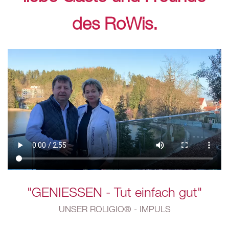
des RoWis.
"GENIESSEN - Tut einfach gut"
UNSER ROLIGIO® - IMPULS