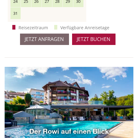
24
25
26
27
28
29
30
31
Reisezeitraum
Verfügbare Anreisetage
JETZT ANFRAGEN
JETZT BUCHEN
Der Rowi auf einen Blick