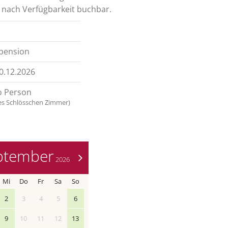
 nach Verfügbarkeit buchbar.
pension
0.12.2026
 Person
es Schlösschen Zimmer)
ptember
>
2026
Mi
Do
Fr
Sa
So
2
3
4
5
6
9
10
11
12
13