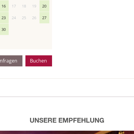
16
17
18
19
20
23
24
25
26
27
30
nfragen
Buchen
UNSERE EMPFEHLUNG