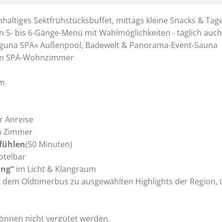
hhaltiges Sektfrühstücksbuffet, mittags kleine Snacks & T
n 5- bis 6-Gänge-Menü mit Wahlmöglichkeiten - täglich auc
Laguna SPA« Außenpool, Badewelt & Panorama-Event-Sauna
r im SPA-Wohnzimmer
mm
r Anreise
m Zimmer
fühlen
(50 Minuten)
otelbar
ung“
im Licht & Klangraum
t dem Oldtimerbus zu ausgewählten Highlights der Region, ü
önnen nicht vergütet werden.