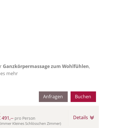
er
Ganzkörpermassage zum Wohlfühlen
,
les mehr
Anfragen
Buchen
s
Details
 491,--
pro Person
Zimmer Kleines Schlösschen Zimmer)