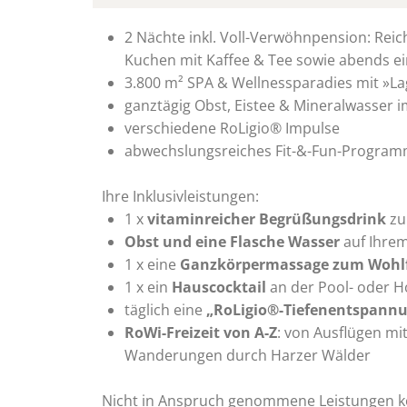
2 Nächte inkl. Voll-Verwöhnpension: Reic
Kuchen mit Kaffee & Tee sowie abends ei
3.800 m² SPA & Wellnessparadies mit »
ganztägig Obst, Eistee & Mineralwasse
verschiedene RoLigio® Impulse
abwechslungsreiches Fit-&-Fun-Progra
Ihre Inklusivleistungen:
1 x
vitaminreicher Begrüßungsdrink
zu
Obst und eine Flasche Wasser
auf Ihre
1 x eine
Ganzkörpermassage zum Wohl
1 x ein
Hauscocktail
an der Pool- oder H
täglich eine
„RoLigio®-Tiefenentspann
RoWi-Freizeit von A-Z
: von Ausflügen mi
Wanderungen durch Harzer Wälder
Nicht in Anspruch genommene Leistungen k