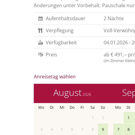
Änderungen unter Vorbehalt. Pauschale nur
Aufenthaltsdauer
2 Nächte
Verpflegung
Voll-Verwöhn
Verfügbarkeit
04.01.2026
-
2
Preis
ab
€ 491,--
pro
(im Zimmer Klein
Anreisetag wählen
August
Se
2026
Mo
Di
Mi
Do
Fr
Sa
So
Mo
Di
1
2
1
3
4
5
6
7
8
9
7
8