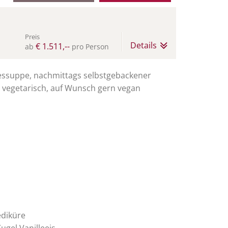
Preis
Details
€ 1.511,--
ab
pro Person
agessuppe, nachmittags selbstgebackener
h vegetarisch, auf Wunsch gern vegan
ediküre