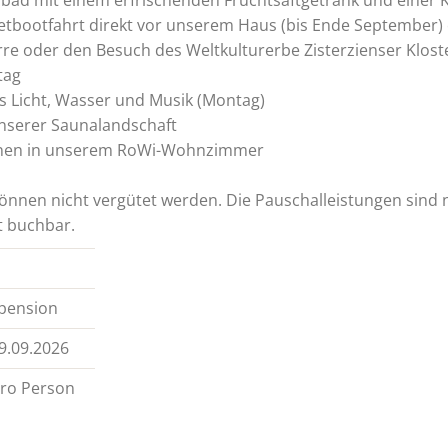
bad mit einem erfrischenden Fruchtsaftgetränk und einer Ku
etbootfahrt direkt vor unserem Haus (bis Ende September) od
e oder den Besuch des Weltkulturerbe Zisterzienser Klost
tag
 Licht, Wasser und Musik (Montag)
unserer Saunalandschaft
ionen in unserem RoWi-Wohnzimmer
nnen nicht vergütet werden. Die Pauschalleistungen sind 
t buchbar.
pension
9.09.2026
ro Person