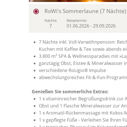
RoWi's Sommerlaune (7 Nächte)
Nächte
Reisetermin
7
01.06.2026
-
29.09.2026
7 Nächte inkl. Voll-Verwöhnpension: Reic
Kuchen mit Kaffee & Tee sowie abends ei
3.800 m² SPA & Wellnessparadies mit »
ganztägig Obst, Eistee & Mineralwasse
verschiedene RoLigio® Impulse
abwechslungsreiches Fit-&-Fun-Progra
Genießen Sie sommerliche Extras:
1 x vitaminreicher Begrüßungsdrink zur 
Obst und 1 Flasche Mineralwasser zur A
1 x Aromaöl-Rückenmassage mit Kokos-M
1 x gepflegte Füße - Verleihen Sie Ihre