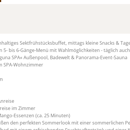
hhaltiges Sektfrühstücksbuffet, mittags kleine Snacks & T
n 5- bis 6-Gänge-Menü mit Wahlmöglichkeiten - täglich auc
Laguna SPA« Außenpool, Badewelt & Panorama-Event-Sauna
r im SPA-Wohnzimmer
mm
Anreise
nreise im Zimmer
ango-Essenzen (ca. 25 Minuten)
n Füßen den perfekten Sommerlook mit einer sommerlichen P