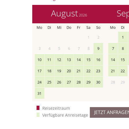
August
Se
2026
Mo
Di
Mi
Do
Fr
Sa
So
Mo
Di
1
2
1
3
4
5
6
7
8
9
7
8
10
11
12
13
14
15
16
14
15
17
18
19
20
21
22
23
21
22
24
25
26
27
28
29
30
28
29
31
Reisezeitraum
JETZT ANFRAGE
Verfügbare Anreisetage