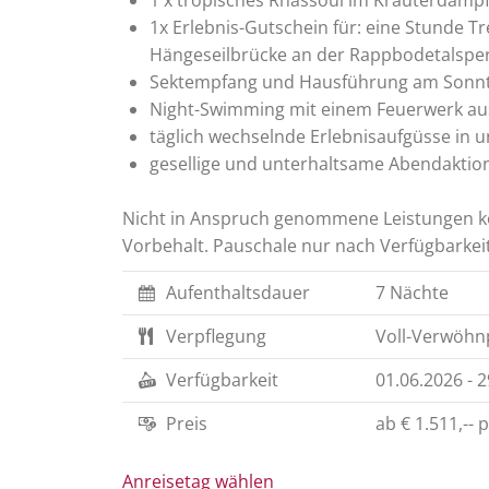
1 x tropisches Rhassoul im Kräuterdampf
1x Erlebnis-Gutschein für: eine Stunde Tr
Hängeseilbrücke an der Rappbodetalsperr
Sektempfang und Hausführung am Sonn
Night-Swimming mit einem Feuerwerk aus
täglich wechselnde Erlebnisaufgüsse in 
gesellige und unterhaltsame Abendakt
Nicht in Anspruch genommene Leistungen kö
Vorbehalt. Pauschale nur nach Verfügbarkei
Aufenthaltsdauer
7 Nächte
Verpflegung
Voll-Verwöhn
Verfügbarkeit
01.06.2026
-
2
Preis
ab
€ 1.511,--
p
Anreisetag wählen