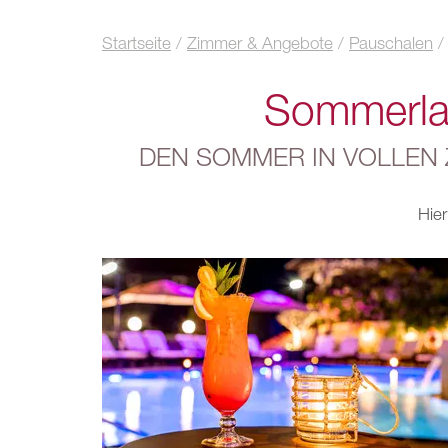
Startseite
/
Zimmer & Angebote
/
Pauschalen
/
Sommerlau
DEN SOMMER IN VOLLEN 
Hie