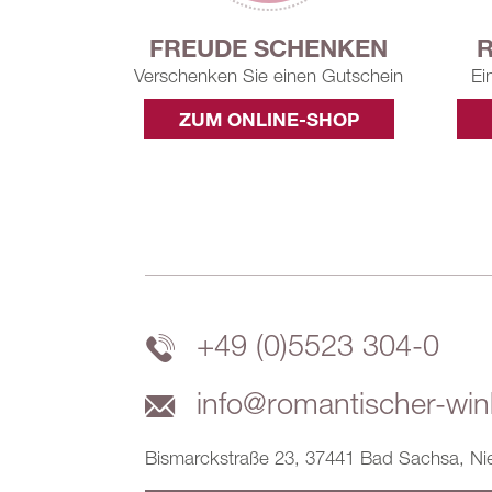
ENKEN
ROWI-PRODUKTE
LO
n Gutschein
Ein Stück Rowi für Zuhause
SHOP
ZUM ONLINE-SHOP
+49 (0)5523 304-0
info@romantischer-win
Bismarckstraße 23, 37441 Bad Sachsa, Ni