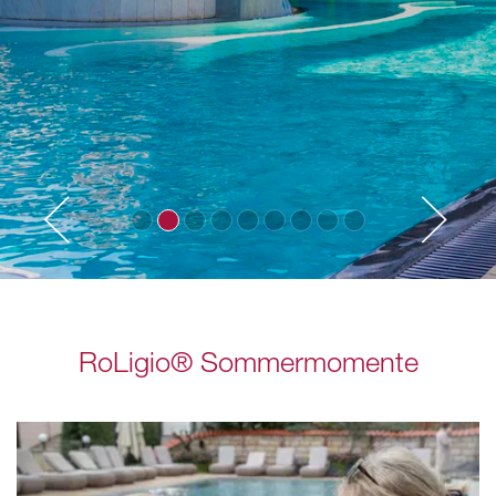
RoLigio® Sommermomente