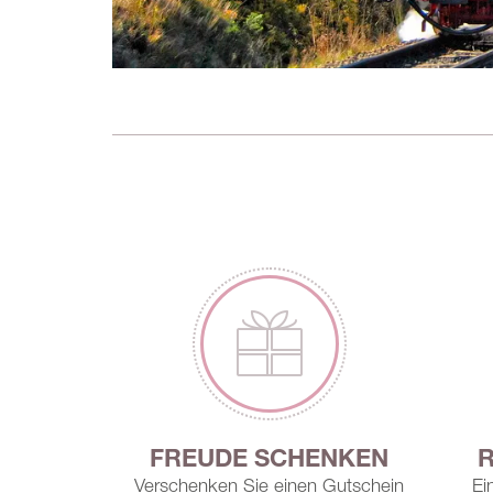
TE
FREUDE SCHENKEN
en
Verschenken Sie einen Gutschein
Ei