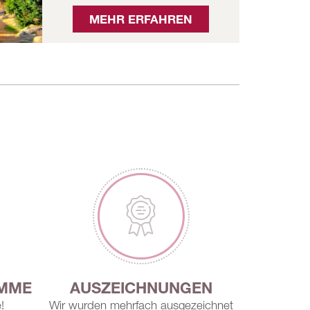
MEHR ERFAHREN
AMME
AUSZEICHNUNGEN
NACH
!
Wir wurden mehrfach ausgezeichnet
RoWi