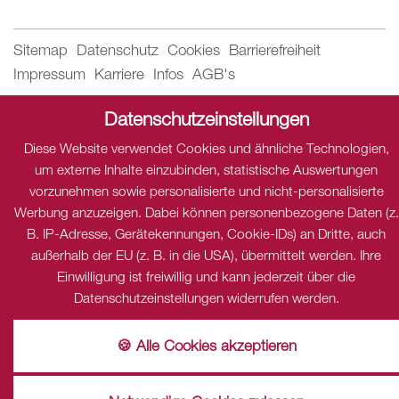
Sitemap
Datenschutz
Cookies
Barrierefreiheit
Impressum
Karriere
Infos
AGB's
Datenschutzeinstellungen
Datenschutz
Diese Website verwendet Cookies und ähnliche Technologien,
Dieser Inhalt ist nur sichtbar wenn Sie Cookies von "THE
um externe Inhalte einzubinden, statistische Auswertungen
HOTELS NETWORK" akzeptieren.
vorzunehmen sowie personalisierte und nicht-personalisierte
Akzeptieren
Einstellungen
Werbung anzuzeigen. Dabei können personenbezogene Daten (z.
Datenschutz
B. IP-Adresse, Gerätekennungen, Cookie-IDs) an Dritte, auch
Dieser Inhalt ist nur sichtbar wenn Sie Cookies von
außerhalb der EU (z. B. in die USA), übermittelt werden. Ihre
"Dialogshift GmbH" akzeptieren.
Einwilligung ist freiwillig und kann jederzeit über die
Akzeptieren
Einstellungen
Datenschutzeinstellungen widerrufen werden.
🍪 Alle Cookies akzeptieren