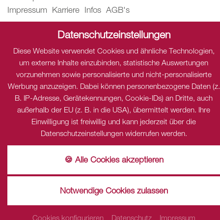
Impressum
Karriere
Infos
AGB's
Datenschutzeinstellungen
Datenschutz
Diese Website verwendet Cookies und ähnliche Technologien,
Dieser Inhalt ist nur sichtbar wenn Sie Cookies von "THE
um externe Inhalte einzubinden, statistische Auswertungen
HOTELS NETWORK" akzeptieren.
vorzunehmen sowie personalisierte und nicht-personalisierte
Akzeptieren
Einstellungen
Werbung anzuzeigen. Dabei können personenbezogene Daten (z.
Datenschutz
B. IP-Adresse, Gerätekennungen, Cookie-IDs) an Dritte, auch
Dieser Inhalt ist nur sichtbar wenn Sie Cookies von
außerhalb der EU (z. B. in die USA), übermittelt werden. Ihre
"Dialogshift GmbH" akzeptieren.
Einwilligung ist freiwillig und kann jederzeit über die
Akzeptieren
Einstellungen
Datenschutzeinstellungen widerrufen werden.
🍪 Alle Cookies akzeptieren
Notwendige Cookies zulassen
Cookies konfigurieren
Datenschutz
Impressum