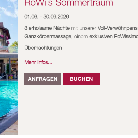
RoWi´s Sommertraum
01.06. - 30.09.2026
3 erholsame Nächte
mit unserer
Voll-Verwöhnpens
Ganzkörpermassage
, einem
exklusiven RoWissimo
Übernachtungen
Mehr Infos...
ANFRAGEN
BUCHEN