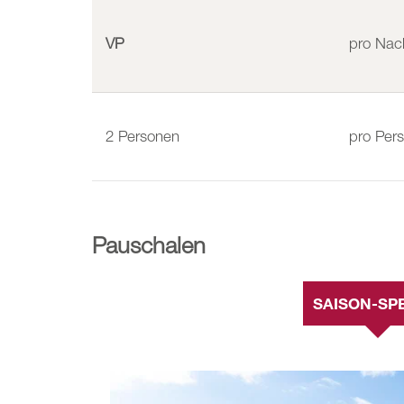
VP
pro Nac
2
Personen
pro Per
Pauschalen
SAISON-SP